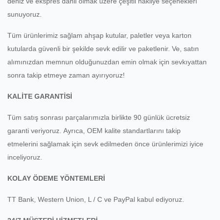
deniz ve ekspres dahil olmak üzere çeşitli nakliye seçenekleri
sunuyoruz.
Tüm ürünlerimiz sağlam ahşap kutular, paletler veya karton
kutularda güvenli bir şekilde sevk edilir ve paketlenir.
Ve, satın
alımınızdan memnun olduğunuzdan emin olmak için sevkıyattan
sonra takip etmeye zaman ayırıyoruz!
KALİTE GARANTİSİ
Tüm satış sonrası parçalarımızla birlikte 90 günlük ücretsiz
garanti veriyoruz.
Ayrıca, OEM kalite standartlarını takip
etmelerini sağlamak için sevk edilmeden önce ürünlerimizi iyice
inceliyoruz.
KOLAY ÖDEME YÖNTEMLERİ
TT Bank, Western Union, L / C ve PayPal kabul ediyoruz.