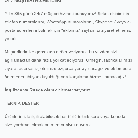
24/7 MÜŞTERİ HİZMETLERİ
Yılın 365 günü 24/7 müşteri hizmeti sunuyoruz!
Şirket ekibimizin
telefon numaralarını, WhatsApp numaralarını, Skype ve / veya e-
posta adreslerini bulmak için “ekibimiz” sayfamızı ziyaret etmeniz
yeterli.
Müşterilerimize gerçekten değer veriyoruz, bu yüzden sizi
ağırlamaktan daha fazla yol kat ediyoruz.
Örneğin, fabrikalarımızı
ziyaret ederseniz, otelinize özgürce yer ayırtacağız ve ek bir ücret
ödemeden ihtiyaç duyulduğunda karşılama hizmeti sunacağız!
İngilizce ve Rusça olarak
hizmet veriyoruz.
TEKNİK DESTEK
Ürünlerimizle ilgili olabilecek her türlü teknik soru veya konuda
size yardımcı olmaktan memnuniyet duyarız.