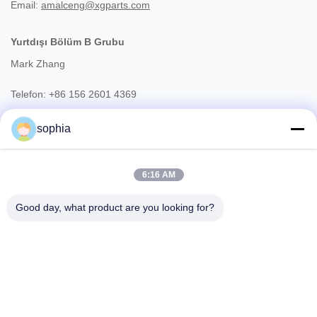
Email:
amalceng@xgparts.com
Yurtdışı Bölüm
B
Grubu
Mark Zhang
Telefon: +86 156 2601 4369
whatsapp ： +852 5917 4152
sophia
Skype: markzhang@xgparts.com
6:16 AM
E-posta: markzhang@xgparts.com
Good day, what product are you looking for?
SAATLER
Mesai saatleri: 09: 00-18: 00
antrepo servis saatleri:
09:00
-
20:00
müşteri hizmetleri: 24/7