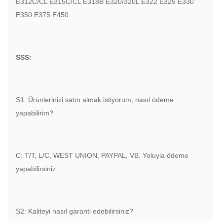
E312C/CL E315C/CL E318B E320/320L E322 E325 E330
E350 E375 E450
SSS:
S1: Ürünlerinizi satın almak istiyorum, nasıl ödeme
yapabilirim?
C: T/T, L/C, WEST UNION, PAYPAL, VB. Yoluyla ödeme
yapabilirsiniz.
S2: Kaliteyi nasıl garanti edebilirsiniz?