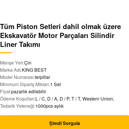
Tüm Piston Setleri dahil olmak üzere
Ekskavatör Motor Parçaları Silindir
Liner Takımı
Menşe Yeri:
Çin
Marka Adı:
KING BEST
Model Numarası:
terpillar
Minimum Sipariş Miktarı:
1 Set
Fiyat:
pazarlık edilebilir
Ödeme Koşulları:
L / C, D / A, D / P, T / T, Western Union,
Tedarik Yeteneği:
1000pcs aylık
Şimdi Sorgula