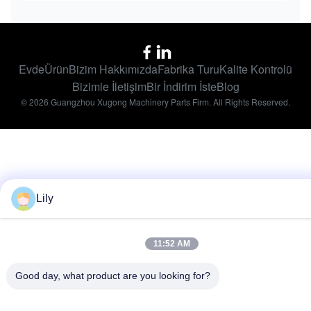
Evde
Ürün
Bizim Hakkımızda
Fabrika Turu
Kalite Kontrolü
Bizimle İletişim
Bir İndirim İste
Blog
© 2026 Guangzhou Xugong Machinery Parts Firm. All Rights Reserved.
Lily
11:52 AM
Good day, what product are you looking for?