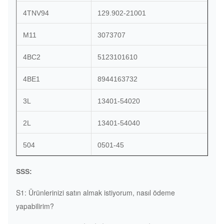
4TNV94
129.902-21001
M11
3073707
4BC2
5123101610
4BE1
8944163732
3L
13401-54020
2L
13401-54040
504
0501-45
SSS:
S1: Ürünlerinizi satın almak istiyorum, nasıl ödeme
yapabilirim?