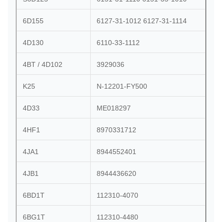
6D155
6127-31-1012 6127-31-1114
4D130
6110-33-1112
4BT / 4D102
3929036
K25
N-12201-FY500
4D33
ME018297
4HF1
8970331712
4JA1
8944552401
4JB1
8944436620
6BD1T
112310-4070
6BG1T
112310-4480