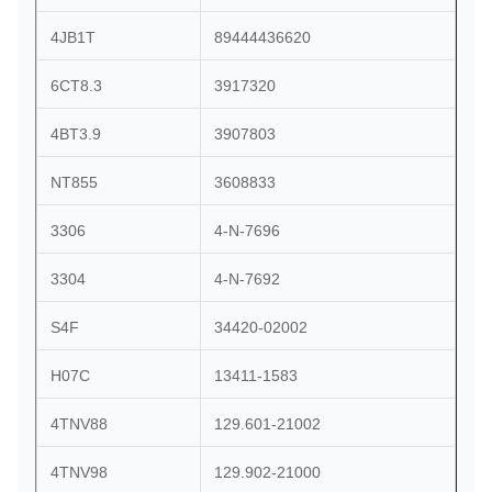
4JB1T
89444436620
6CT8.3
3917320
4BT3.9
3907803
NT855
3608833
3306
4-N-7696
3304
4-N-7692
S4F
34420-02002
H07C
13411-1583
4TNV88
129.601-21002
4TNV98
129.902-21000