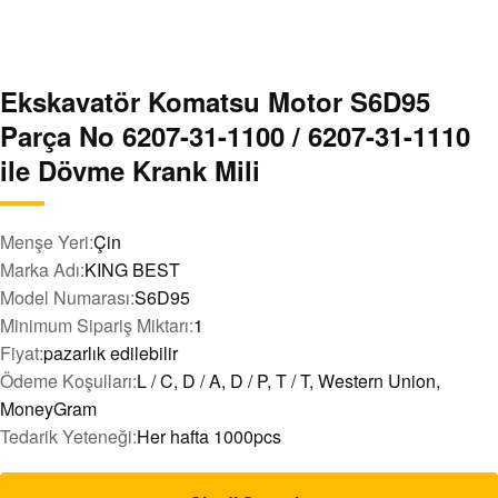
Ekskavatör Komatsu Motor S6D95
Parça No 6207-31-1100 / 6207-31-1110
ile Dövme Krank Mili
Menşe Yeri:
Çin
Marka Adı:
KING BEST
Model Numarası:
S6D95
Minimum Sipariş Miktarı:
1
Fiyat:
pazarlık edilebilir
Ödeme Koşulları:
L / C, D / A, D / P, T / T, Western Union,
MoneyGram
Tedarik Yeteneği:
Her hafta 1000pcs