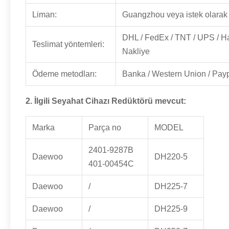
Liman:
Guangzhou veya istek olarak
DHL / FedEx / TNT / UPS / H
Teslimat yöntemleri:
Nakliye
Ödeme metodları:
Banka / Western Union / Pay
2. İlgili
Seyahat Cihazı Redüktörü
mevcut:
Marka
Parça no
MODEL
2401-9287B
Daewoo
DH220-5
401-00454C
Daewoo
/
DH225-7
Daewoo
/
DH225-9