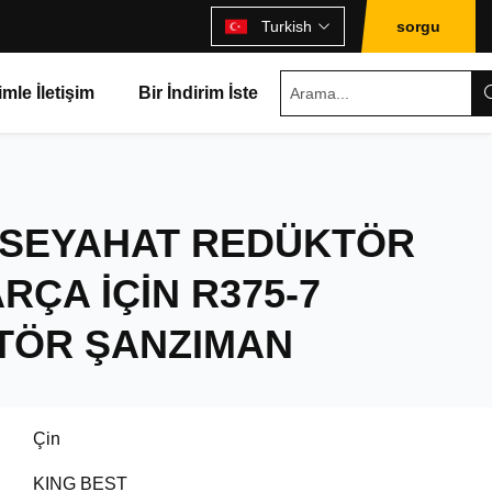
Turkish
sorgu
imle İletişim
Bir İndirim İste
 SEYAHAT REDÜKTÖR
RÇA İÇIN R375-7
TÖR ŞANZIMAN
Çin
KING BEST