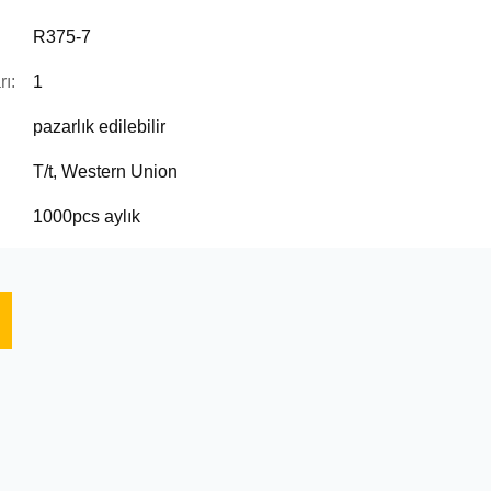
R375-7
ı:
1
pazarlık edilebilir
T/t, Western Union
1000pcs aylık