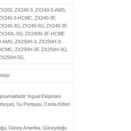
ZX200, ZX240-3, ZX240-3-AMS,
ZX240-3-HCMC, ZX240-3F,
ZX240-3G, ZX240-5G, ZX240-3F,
ZX240L-5G, ZX240N-3F-HCME
3-AMS, ZX250H-3, ZX250H-3-
HCMC, ZX250H-3F, ZX250H-3G,
ZX250H-5G,
tajı:
apsamaktadır: İnşaat Ekipmanı
urboşarj, Su Pompası, Conta Kitleri
ta Doğu, Güney Amerika, Güneydoğu