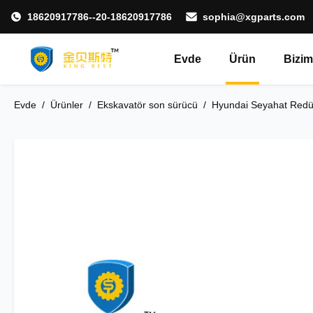
18620917786--20-18620917786
sophia@xgparts.com
Evde
Ürün
Bizim
Evde
/
Ürünler
/
Ekskavatör son sürücü
/
Hyundai Seyahat Redü