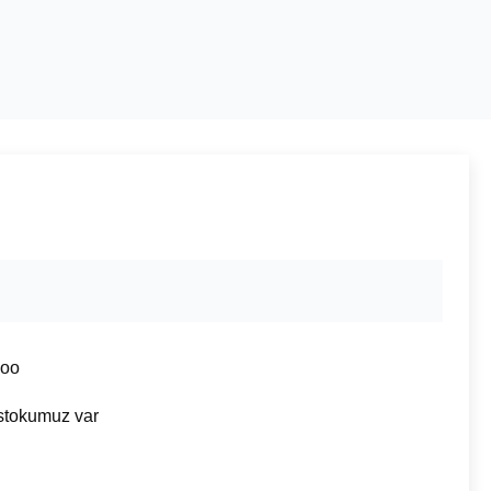
oo
 stokumuz var