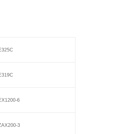
E325C
E319C
EX1200-6
ZAX200-3